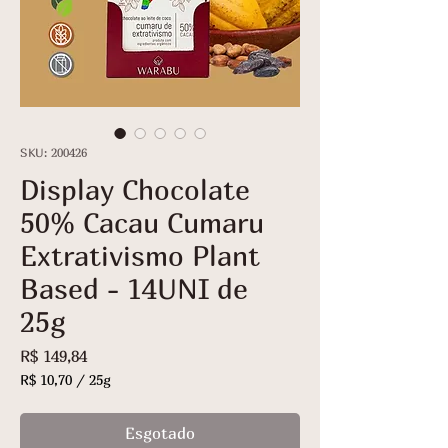
SKU: 200426
Display Chocolate
50% Cacau Cumaru
Extrativismo Plant
Based - 14UNI de
25g
Preço
R$ 149,84
R$ 10,70
/
25g
R$ 10,70
por
Esgotado
25