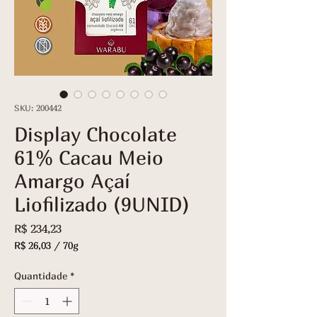
SKU: 200442
Display Chocolate
61% Cacau Meio
Amargo Açaí
Liofilizado (9UNID)
Preço
R$ 234,23
R$ 26,03
/
70g
R$ 26,03
por
Quantidade
*
70
gramas