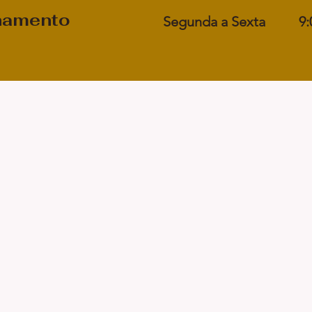
onamento
Segunda a Sexta
9: