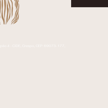
alpão 4 - CIDE, Crespo, CEP: 69073-177,