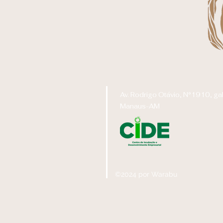
Av. Rodrigo Otávio, N°1910, g
Manaus-AM
©2024 por Warabu