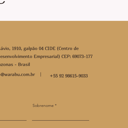
ávio, 1910, galpão 04 CIDE (Centro de
esenvolvimento Empresarial) CEP: 69073-177
onas - Brasil
vo@warabu.com.br
+55 92 98615-9033
Sobrenome