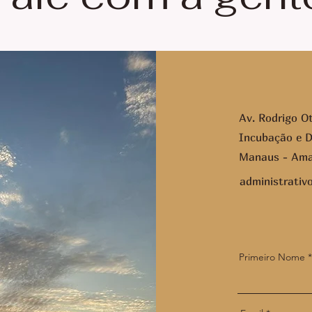
Av. Rodrigo Ot
Incubação e D
Manaus - Amaz
administrati
Primeiro Nome