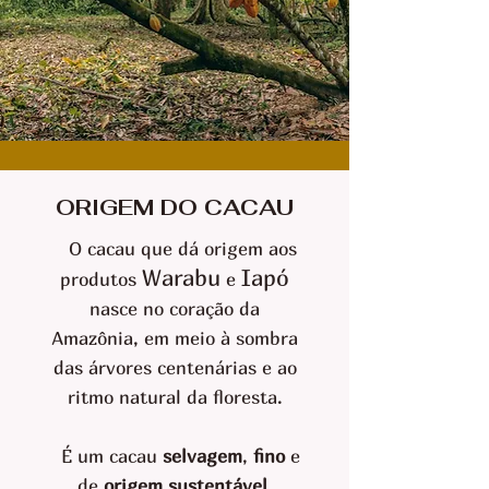
ORIGEM DO CACAU
O cacau que dá origem aos
Warabu
Iapó
produtos
e
nasce no coração da
Amazônia, em meio à sombra
das árvores centenárias e ao
ritmo natural da floresta.
É um cacau
selvagem
,
fino
e
de
origem sustentável
,