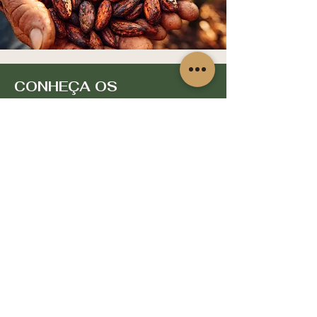
CONHEÇA OS
AGRICULTORES
Fique por dentro das novidades e
ofertas
Email