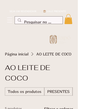
SEJA UM REVENDEDOR
VALE PRESENTE
Página inicial
AO LEITE DE COCO
AO LEITE DE
COCO
Todos os produtos
PRESENTES
TABLETES CHOC
5 produtos
Filtrar e ordenar