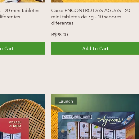
- 20 mini tabletes
k View
Caixa ENCONTRO DAS ÁGUAS - 20
Quick View
diferentes
mini tabletes de 7g - 10 sabores
diferentes
Price
R$98.00
o Cart
Add to Cart
News
Launch
Launch