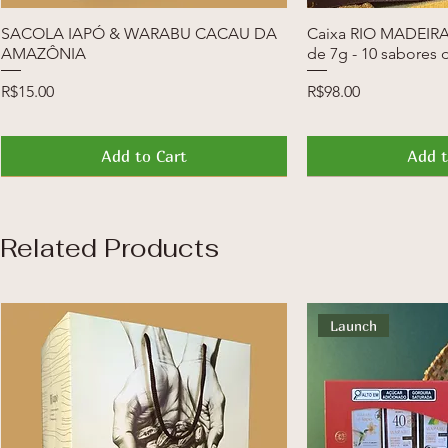
SACOLA IAPÓ & WARABU CACAU DA
Quick View
Caixa RIO MADEIRA 
Quic
AMAZÔNIA
de 7g - 10 sabores 
Price
Price
R$15.00
R$98.00
Add to Cart
Add t
News
Launch
News
Launch
Related Products
Launch