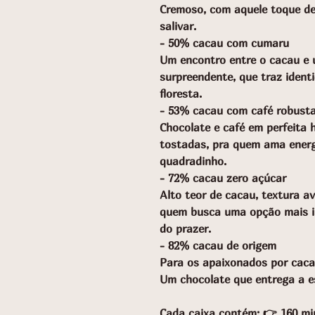
Cremoso, com aquele toque de 
salivar.
- 50% cacau com cumaru
Um encontro entre o cacau e 
surpreendente, que traz ident
floresta.
- 53% cacau com café robust
Chocolate e café em perfeita 
tostadas, pra quem ama energ
quadradinho.
- 72% cacau zero açúcar
Alto teor de cacau, textura a
quem busca uma opção mais in
do prazer.
- 82% cacau de origem
Para os apaixonados por caca
Um chocolate que entrega a e
Cada caixa contém: 👉 160 mini