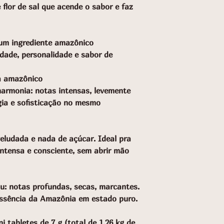
flor de sal que acende o sabor e faz
um ingrediente amazônico
idade, personalidade e sabor de
a amazônico
harmonia: notas intensas, levemente
ia e sofisticação no mesmo
veludada e nada de açúcar. Ideal pra
tensa e consciente, sem abrir mão
u: notas profundas, secas, marcantes.
ssência da Amazônia em estado puro.
 tabletes de 7 g (total de 1,26 kg de