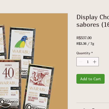
Display Ch
sabores (1
Price
R$537.00
R$3.36
/
7g
R$3.36
per
Quantity
*
7
Grams
Add to Cart