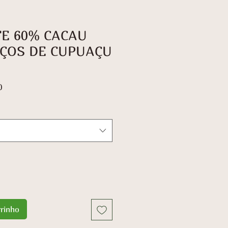
E 60% CACAU
ÇOS DE CUPUAÇU
Preço
0
promocional
rrinho