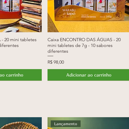
- 20 mini tabletes
ção rápida
Caixa ENCONTRO DAS ÁGUAS - 20
Visualização rápida
diferentes
mini tabletes de 7g - 10 sabores
diferentes
Preço
R$ 98,00
ao carrinho
Adicionar ao carrinho
Novidade
Lançamento
Lançamento