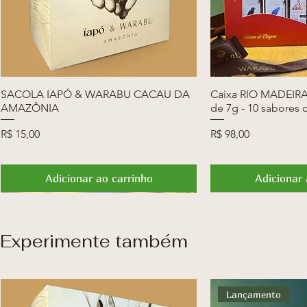
SACOLA IAPÓ & WARABU CACAU DA
Visualização rápida
Caixa RIO MADEIRA 
Visualiza
AMAZÔNIA
de 7g - 10 sabores 
Preço
Preço
R$ 15,00
R$ 98,00
Adicionar ao carrinho
Adicionar 
Novidade
FRETE GRÁTIS
Lançamento
Novidade
Lançamento
Experimente também
Lançamento