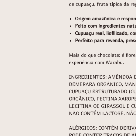
de cupuaçu, fruta típica da reg
Origem amazônica e respons
Feito com ingredientes natu
Cupuaçu real, liofilizado, 
Perfeito para revenda, pre
Mais do que chocolate: é flor
experiência com Warabu.
INGREDIENTES: AMÊNDOA D
DEMERARA ORGÂNICO, MANT
CUPUAÇU ESTRUTURADO (C
ORGÂNICO, PECTINA,XAROPE
LECITINA OE GIRASSOL E C
NÃO CONTÉM LACTOSE. NÃ
ALÉRGICOS: CONTÉM DERIV
PODE CONTER TRAÇOS DE A