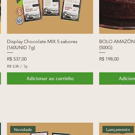
Display Chocolate MIX 5 sabores
Visualização rápida
BOLO AMAZÔNI
Visua
(160UNID 7g)
(500G)
Preço
Preço
R$ 537,00
R$ 198,00
R$ 3,36
/
7g
R
$
Adicionar ao carrinho
Adicion
3
,
Novidade
Lançamento
Lançamento
3
6
p
o
r
7
g
r
Novidade
Lançamento
a