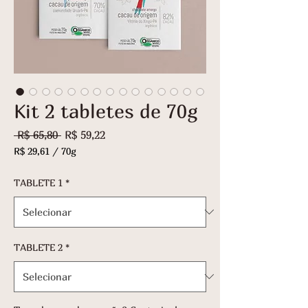
Kit 2 tabletes de 70g
Preço
Preço
 R$ 65,80 
R$ 59,22
normal
promocional
R$ 29,61
/
70g
R$ 29,61
por
TABLETE 1
*
70
gramas
TABLETE 2
*