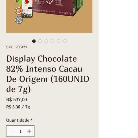
SKU: 200423
Display Chocolate
82% Intenso Cacau
De Origem (160UNID
de 7g)
Preço
R$ 537,00
R$ 3,36
/
7g
R$ 3,36
por
Quantidade
*
7
gramas