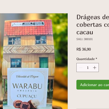
Drágeas d
cobertas c
cacau
SKU: 300101
Preço
R$ 36,90
Quantidade
*
Adicionar ao ca