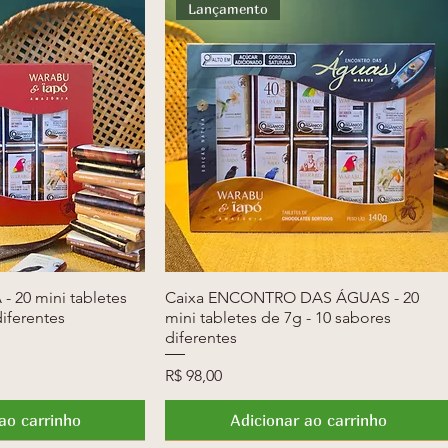
Lançamento
- 20 mini tabletes
ção rápida
Caixa ENCONTRO DAS ÁGUAS - 20
Visualização rápida
diferentes
mini tabletes de 7g - 10 sabores
diferentes
Preço
R$ 98,00
ao carrinho
Adicionar ao carrinho