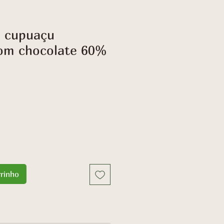
e cupuaçu
om chocolate 60%
rrinho