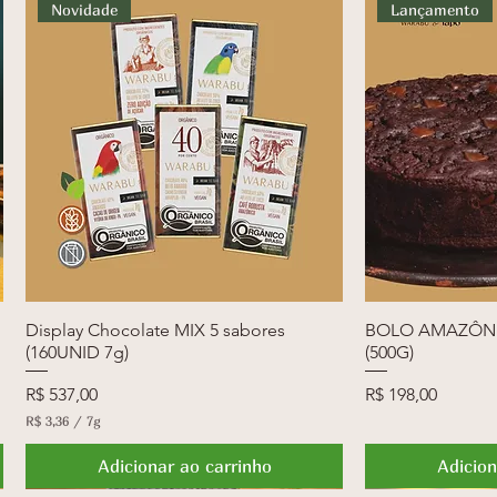
Novidade
Lançamento
Display Chocolate MIX 5 sabores
Visualização rápida
BOLO AMAZÔNI
Visua
(160UNID 7g)
(500G)
Preço
Preço
R$ 537,00
R$ 198,00
R$ 3,36
/
7g
R
$
Adicionar ao carrinho
Adicion
3