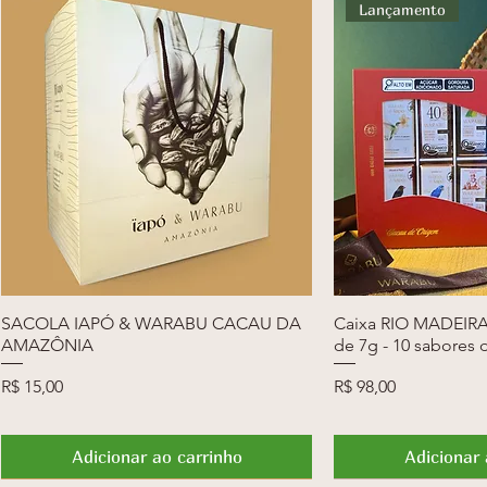
Lançamento
SACOLA IAPÓ & WARABU CACAU DA
Visualização rápida
Caixa RIO MADEIRA 
Visualiza
AMAZÔNIA
de 7g - 10 sabores 
Preço
Preço
R$ 15,00
R$ 98,00
Adicionar ao carrinho
Adicionar 