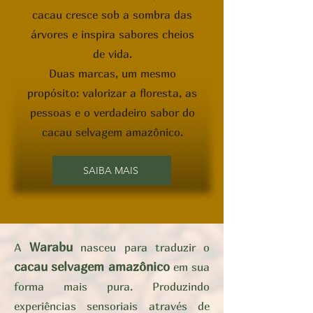
cacau cresce sob a sombra das
árvores e inspira sabores cheios
de vida.
Duas marcas, um mesmo
propósito: valorizar a floresta, as
pessoas e o verdadeiro sabor do
cacau selvagem amazônico.
SAIBA MAIS
Warabu
A
nasceu para traduzir o
cacau selvagem amazônico
em sua
forma mais pura. Produzindo
experiências sensoriais através de