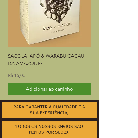
SACOLA IAPÓ & WARABU CACAU
DA AMAZÔNIA
Preço
R$ 15,00
Adicionar ao carrinho
Lançamento
Lançamento
Lançamento
FRETE GRÁTIS
Lançamento
Lançamento
PARA GARANTIR A QUALIDADE E A
SUA EXPERIÊNCIA,
TODOS OS NOSSOS ENVIOS SÃO
FEITOS POR SEDEX.