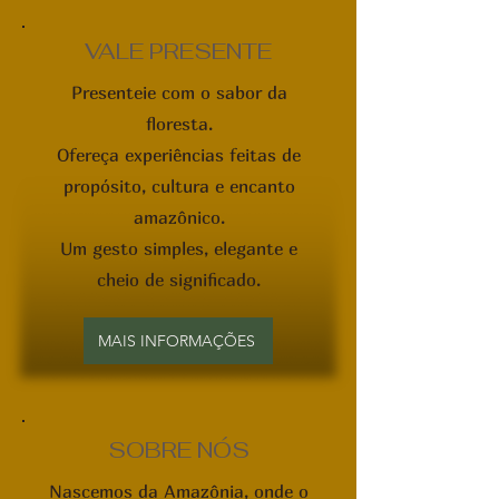
VALE PRESENTE
Presenteie com o sabor da
floresta.
Ofereça experiências feitas de
propósito, cultura e encanto
amazônico.
Um gesto simples, elegante e
cheio de significado.
MAIS INFORMAÇÕES
SOBRE NÓS
Nascemos da Amazônia, onde o