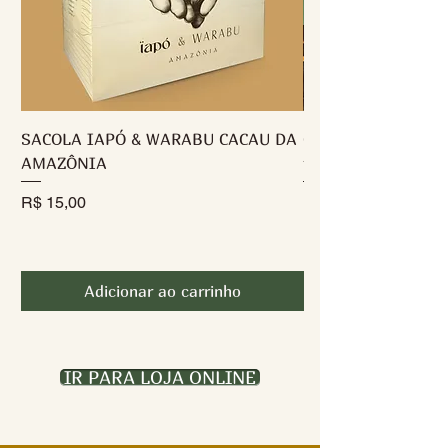
SACOLA IAPÓ & WARABU CACAU DA
Caixa RIO MADEIRA
AMAZÔNIA
tabletes de 7g - 10
Preço
Preço
R$ 15,00
R$ 98,00
Adicionar ao carrinho
IR PARA LOJA ONLINE