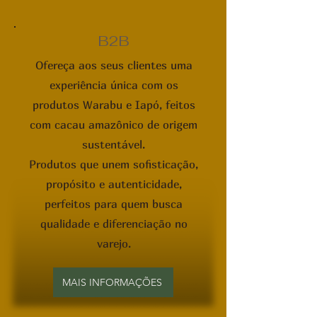
B2B
Ofereça aos seus clientes uma
experiência única com os
produtos Warabu e Iapó, feitos
com cacau amazônico de origem
sustentável.
Produtos que unem sofisticação,
propósito e autenticidade,
perfeitos para quem busca
qualidade e diferenciação no
varejo.
MAIS INFORMAÇÕES