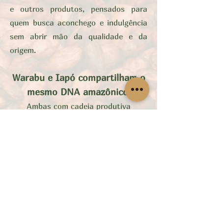
e outros produtos, pensados para
quem busca aconchego e indulgência
sem abrir mão da qualidade e da
origem.
Warabu e Iapó compartilham o
mesmo DNA amazônico.
Ambas com cadeia produtiva
sustentável, conservando, cuidando e
promovendo melhores condições
econômicas para quem vive da
floresta.
Juntas, formam uma só história: a de
um cacau que atravessa gerações,
fronteiras e paladares. Um elo entre a