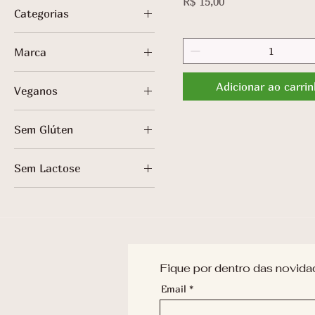
Preço
R$ 15,00
Categorias
PRESENTES
Marca
BOLO AMAZÔNICO
WARABU
Adicionar ao carri
Veganos
IAPÓ
PLANT BASED
Sem Glúten
SEM GLÚTEN
Sem Lactose
SEM LACTOSE
Fique por dentro das novida
Email