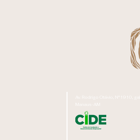
Av. Rodrigo Otávio, N°1910, g
Manaus-AM