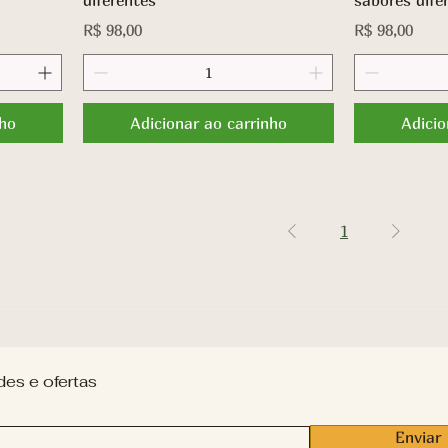
diferentes
sabores dife
Preço
Preço
R$ 98,00
R$ 98,00
nho
Adicionar ao carrinho
Adicio
1
des e ofertas
Enviar