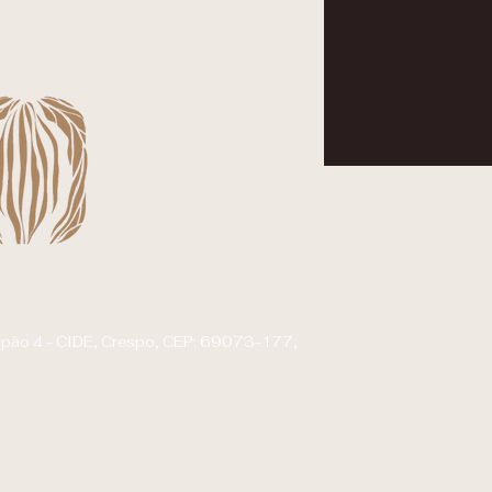
alpão 4 - CIDE, Crespo, CEP: 69073-177,