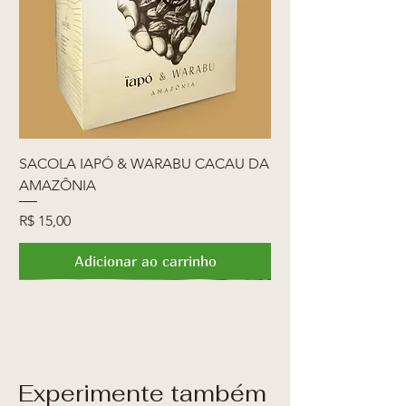
SACOLA IAPÓ & WARABU CACAU DA
AMAZÔNIA
Preço
R$ 15,00
Adicionar ao carrinho
Lançamento
Lançamento
Novidade
Lançamento
Novidade
Novidade
Novidade
Novidade
FRETE GRÁTIS
Lançamento
Lançamento
Lançamento
Lançamento
Lançamento
Experimente também