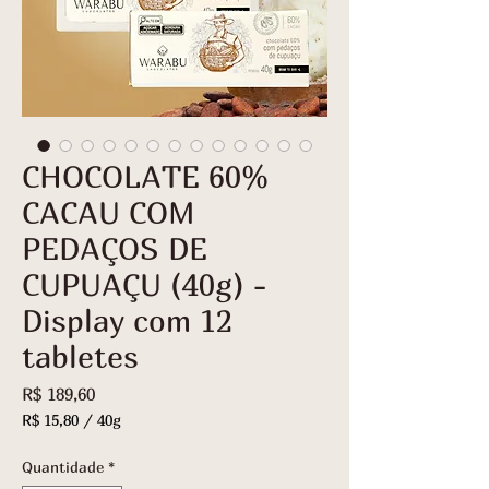
CHOCOLATE 60%
CACAU COM
PEDAÇOS DE
CUPUAÇU (40g) -
Display com 12
tabletes
Preço
R$ 189,60
R$ 15,80
/
40g
R$ 15,80
por
Quantidade
*
40