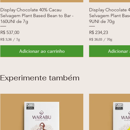
Display Chocolate 40% Cacau
Visualização rápida
Display Chocolate 
Visualiza
Selvagem Plant Based Bean to Bar -
Selvagem Plant Base
160UNI de 7g
9UNI de 70g
Preço
Preço
R$ 537,00
R$ 234,23
R$ 3,36
/
7g
R$ 26,03
/
70g
R
R
$
$
Adicionar ao carrinho
Adicionar 
3
2
,
6
3
,
6
0
Experimente também
p
3
o
p
r
o
7
r
g
7
r
0
a
g
m
r
a
a
s
m
a
s