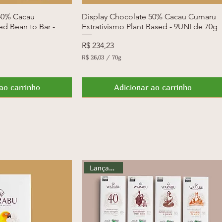
40% Cacau
ção rápida
Display Chocolate 50% Cacau Cumaru
Visualização rápida
d Bean to Bar -
Extrativismo Plant Based - 9UNI de 70g
Preço
R$ 234,23
R$ 26,03
/
70g
R
$
ao carrinho
Adicionar ao carrinho
2
6
Novidade
,
0
3
p
o
r
7
0
Lançamento
g
r
a
m
a
s