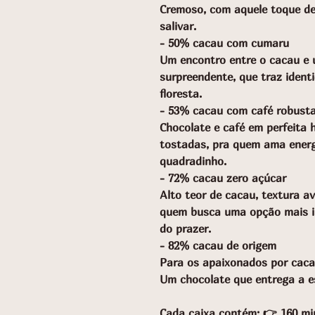
Cremoso, com aquele toque de 
salivar.
- 50% cacau com cumaru
Um encontro entre o cacau e 
surpreendente, que traz ident
floresta.
- 53% cacau com café robust
Chocolate e café em perfeita 
tostadas, pra quem ama energ
quadradinho.
- 72% cacau zero açúcar
Alto teor de cacau, textura a
quem busca uma opção mais in
do prazer.
- 82% cacau de origem
Para os apaixonados por caca
Um chocolate que entrega a e
Cada caixa contém: 👉 160 mini