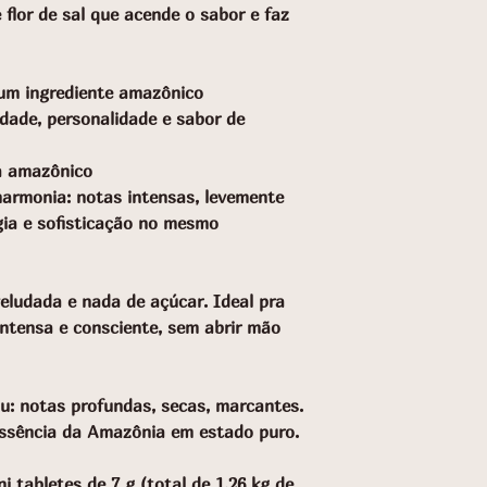
flor de sal que acende o sabor e faz
um ingrediente amazônico
idade, personalidade e sabor de
a amazônico
harmonia: notas intensas, levemente
ia e sofisticação no mesmo
veludada e nada de açúcar. Ideal pra
tensa e consciente, sem abrir mão
u: notas profundas, secas, marcantes.
ssência da Amazônia em estado puro.
 tabletes de 7 g (total de 1,26 kg de