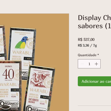
Display C
sabores (
Preço
R$ 537,00
R$ 3,36
/
7g
R$ 3,36
por
Quantidade
*
7
gramas
Adicionar ao ca