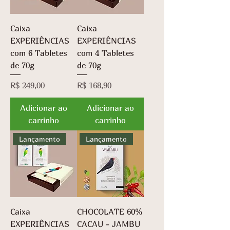
m
7
a
g
s
r
Caixa
Caixa
a
EXPERIÊNCIAS
m
EXPERIÊNCIAS
a
com 6 Tabletes
com 4 Tabletes
s
de 70g
de 70g
Preço
Preço
R$ 249,00
R$ 168,90
Adicionar ao
Adicionar ao
carrinho
carrinho
Lançamento
Lançamento
Caixa
CHOCOLATE 60%
EXPERIÊNCIAS
CACAU - JAMBU