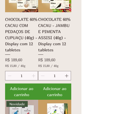
a
m
a
s
CHOCOLATE 60%
CHOCOLATE 60%
CACAU COM
CACAU - JAMBU
PEDAÇOS DE
E PIMENTA
CUPUAÇU (40g) -
ASSISI (40g) -
Display com 12
Display com 12
tabletes
tabletes
Preço
Preço
R$ 189,60
R$ 189,60
R$ 15,80
/
40g
R$ 15,80
/
40g
R
R
$
$
1
1
5
5
Adicionar ao
Adicionar ao
,
,
carrinho
carrinho
8
8
0
0
p
p
Novidade
o
o
r
r