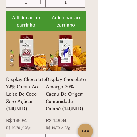
1
0
1
,
0
Adicionar ao
Adicionar ao
7
,
0
carrinho
carrinho
7
p
0
o
p
r
o
2
r
5
2
g
5
r
g
a
r
m
a
a
m
s
a
Display Chocolate
Display Chocolate
s
72% Cacau Ao
Amargo 70%
Leite De Coco
Cacau De Origem
Zero Açúcar
Comunidade
(14UNID)
Caiapé (14UNID)
Preço
Preço
R$ 149,84
R$ 149,84
R$ 10,70
/
25g
R$ 10,70
/
25g
R
R