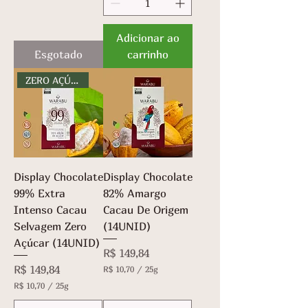
3
,
3
3
,
Adicionar ao
6
3
p
Esgotado
carrinho
6
o
p
r
o
ZERO AÇÚCAR
7
r
g
7
r
g
a
r
m
a
a
m
s
a
s
Display Chocolate
Display Chocolate
99% Extra
82% Amargo
Intenso Cacau
Cacau De Origem
Selvagem Zero
(14UNID)
Açúcar (14UNID)
Preço
R$ 149,84
Preço
R$ 149,84
R$ 10,70
/
25g
R
R$ 10,70
/
25g
$
R
$