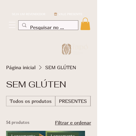
SEJA UM REVENDEDOR
VALE PRESENTE
Página inicial
SEM GLÚTEN
SEM GLÚTEN
Todos os produtos
PRESENTES
TABLETES CHOC
54 produtos
Filtrar e ordenar
Lançamento
Lançamento