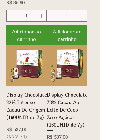
Preço
R$ 36,90
Adicionar ao
Adicionar ao
carrinho
carrinho
Display Chocolate
Display Chocolate
82% Intenso
72% Cacau Ao
Cacau De Origem
Leite De Coco
(160UNID de 7g)
Zero Açúcar
(160UNID de 7g)
Preço
R$ 537,00
Preço
R$ 537,00
R$ 3,36
/
7g