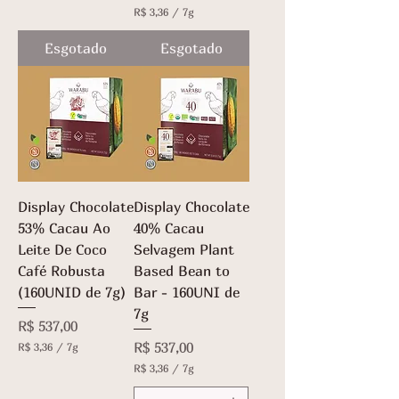
R
R$ 3,36
/
7g
$
R
$
Esgotado
Esgotado
3
,
3
3
,
6
3
p
6
o
p
r
o
7
r
g
7
r
g
a
r
m
Display Chocolate
Display Chocolate
a
a
53% Cacau Ao
m
40% Cacau
s
a
Leite De Coco
Selvagem Plant
s
Café Robusta
Based Bean to
(160UNID de 7g)
Bar - 160UNI de
7g
Preço
R$ 537,00
Preço
R$ 537,00
R$ 3,36
/
7g
R
R$ 3,36
/
7g
$
R
$