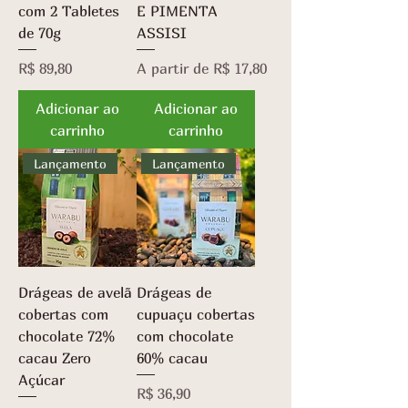
com 2 Tabletes
E PIMENTA
de 70g
ASSISI
Preço
Preço promocional
R$ 89,80
A partir de
R$ 17,80
Adicionar ao
Adicionar ao
carrinho
carrinho
Lançamento
Lançamento
Drágeas de avelã
Drágeas de
cobertas com
cupuaçu cobertas
chocolate 72%
com chocolate
cacau Zero
60% cacau
Açúcar
Preço
R$ 36,90