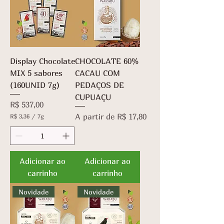
Display Chocolate
CHOCOLATE 60%
MIX 5 sabores
CACAU COM
(160UNID 7g)
PEDAÇOS DE
CUPUAÇU
Preço
R$ 537,00
Preço promocional
A partir de
R$ 17,80
R$ 3,36
/
7g
R
$
3
,
Adicionar ao
Adicionar ao
3
carrinho
carrinho
6
p
o
Novidade
Novidade
r
7
g
r